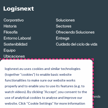
Logisnext
Homepage
Corporativo
Soluciones
Historia
Sectores
Filosofía
Ofreciendo Soluciones
Entorno Laboral
Entrega
Sostenibilidad
Cuidado del ciclo de vida
Equipo
Ubicaciones
Empleo
Cadena de suministro
logisnext.eu uses cookies and similar technologies
Red de distribución
(together “cookies”) to enable basic website
functionalities to make sure our website works
Soporte
properly and to enable you to use its features (e.g. to
Logisnext Europe B.V.,
Recambios
Hospitaaldreef 29, 13th floor,
watch videos). By clicking “Accept”, you consent to the
Servicio
1315 RC Almere, The Netherlands
use of analytical cookies to analyse and improve our
Formación
website. Click “Cookie Settings” for more information
Visit
us