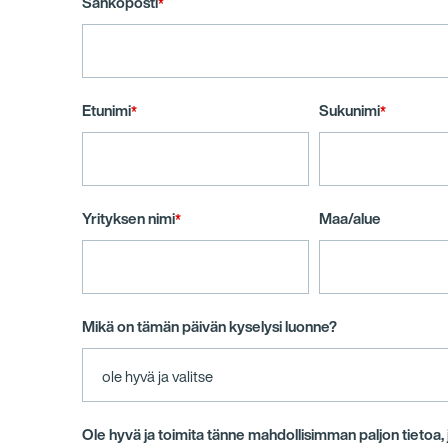
Sähköposti
*
Etunimi
Sukunimi
*
*
Yrityksen nimi
Maa/alue
*
Mikä on tämän päivän kyselysi luonne?
Ole hyvä ja toimita tänne mahdollisimman paljon tietoa