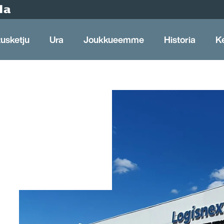
tusketju
Ura
Joukkueemme
Historia
K