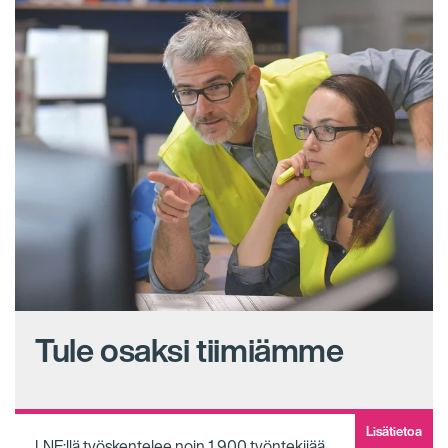
Tule osaksi tiimiämme
Lisätietoa
LNE:llä työskentelee noin 1 900 työntekijää