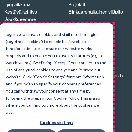
Työpaikkana
Projektit
Kestävä kehitys
Elinkaarenaikainen ylläpito
Joukkueemme
Sijainnit
Ura
logisnext.eu uses cookies and similar technologies
Toimitusketju
(together “cookies”) to enable basic website
Jälleenmyyjäverkosto
functionalities to make sure our website works
properly and to enable you to use its features (e.g. to
Tuki
watch videos). By clicking “Accept”, you consent to the
Logisnext Europe B.V.,
Varaosat
use of analytical cookies to analyse and improve our
Hospitaaldreef 29, 13th floor
Huolto
1315 RC Almere, The Netherlands
website. Click “Cookie Settings” for more information
Koulutus
and if you wish to specify your consent preferences.
Visit
us
Vuokraus & Vaihtotrukit
You can withdraw your consent at any time by
on
LinkedIn
following the steps in our
Cookie Policy
. This is also
Verkkosivuston vastuuvapauslauseke
Tietosuojakäytäntö
where you can find out more about the cookies we
Evästekäytäntö
Ilmianto
use.
Cookies settings
© 2026 LOGISNEXT EUROPE B.V. ALL RIGHTS RESERVED.