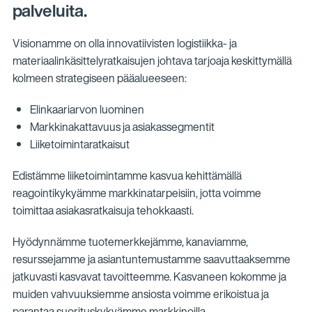
palveluita.
Visionamme on olla innovatiivisten logistiikka- ja
materiaalinkäsittelyratkaisujen johtava tarjoaja keskittymällä
kolmeen strategiseen pääalueeseen:
Elinkaariarvon luominen
Markkinakattavuus ja asiakassegmentit
Liiketoimintaratkaisut
Edistämme liiketoimintamme kasvua kehittämällä
reagointikykyämme markkinatarpeisiin, jotta voimme
toimittaa asiakasratkaisuja tehokkaasti.
Hyödynnämme tuotemerkkejämme, kanaviamme,
resurssejamme ja asiantuntemustamme saavuttaaksemme
jatkuvasti kasvavat tavoitteemme. Kasvaneen kokomme ja
muiden vahvuuksiemme ansiosta voimme erikoistua ja
parantaa suorituskykyämme markkinoilla.