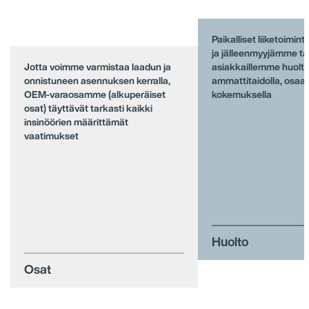
Paikalliset liiketoimi
ja jälleenmyyjämme ta
Jotta voimme varmistaa laadun ja
asiakkaillemme huolto
onnistuneen asennuksen kerralla,
ammattitaidolla, osaam
OEM-varaosamme (alkuperäiset
kokemuksella
osat) täyttävät tarkasti kaikki
insinöörien määrittämät
vaatimukset
Huolto
Osat