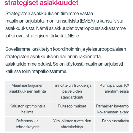
strategiset asiakkuudet
Strategisten asiakkuuksien tiimimme vastaa
maailmanlaajuisista, monikansallisista (EMEA) ja kansallisista
asiakkuuksista. Nämä asiakkuudet ovat loppuasiakkaitamme,
jotka ovat strategisen tärkeitä LNE:lle.
Sovellamme keskitetyn koordinoinnin ja yleiseurooppalaisen
strategisten asiakkuuksien hallinnan rakennetta
asiakkaidemme eduksi. Se on käytössä maailmanlaajuisesti
kaikissa toimintapaikoissamme.
Maailmanlaajuinen
Hinnoittelun, trukkien ja
Kumppanuus TCO:
asiakkuuksien hallinta
palveluiden
alentamisessa
standardointi
Kaluston optimointi ja
Puitesopimukset
Parhaiden käytäntöjen
hallinta
kokemusten jakamin
Referenssi- ja
Yksilöllisten tuotteiden
Rahoitusratkaisut
tehdaskäynnit
yhteiskehitys