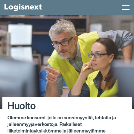
Skip
Menu
to
content
Huolto
Olemme konserni, jolla on suoramyyntiä, tehtaita ja
jälleenmyyjäverkostoja. Paikalliset
liiketoimintayksikkömme ja jälleenmyyjämme