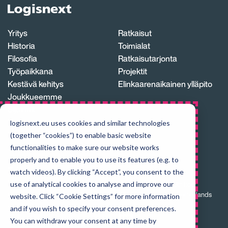
Logisnext
Homepage
Yritys
Ratkaisut
Historia
Toimialat
Filosofia
Ratkaisutarjonta
Työpaikkana
Projektit
Kestävä kehitys
Elinkaarenaikainen ylläpito
Joukkueemme
Sijainnit
Ura
logisnext.eu uses cookies and similar technologies
Toimitusketju
(together “cookies”) to enable basic website
Jälleenmyyjäverkosto
functionalities to make sure our website works
properly and to enable you to use its features (e.g. to
Tuki
watch videos). By clicking “Accept”, you consent to the
Logisnext Europe B.V.,
Varaosat
use of analytical cookies to analyse and improve our
Hospitaaldreef 29, 13th floor
Huolto
1315 RC Almere, The Netherlands
website. Click “Cookie Settings” for more information
Koulutus
and if you wish to specify your consent preferences.
Visit
us
Vuokraus & Vaihtotrukit
You can withdraw your consent at any time by
on
LinkedIn