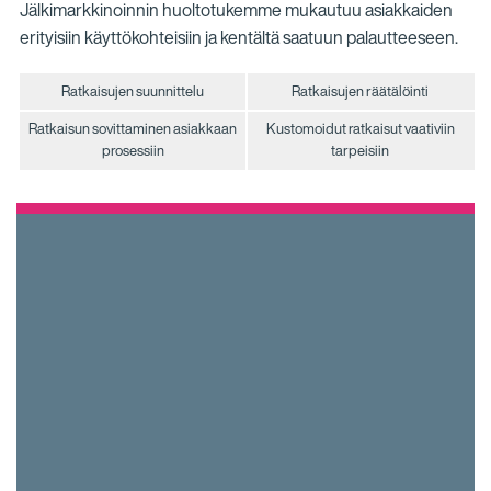
Jälkimarkkinoinnin huoltotukemme mukautuu asiakkaiden
erityisiin käyttökohteisiin ja kentältä saatuun palautteeseen.
Ratkaisujen suunnittelu
Ratkaisujen räätälöinti
Ratkaisun sovittaminen asiakkaan
Kustomoidut ratkaisut vaativiin
prosessiin
tarpeisiin