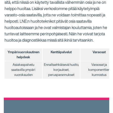
sitä, että niissä on käytetty tavallista vähemmän osia ja ne on
helppo huoltaa. Lisäksi verkostomme pitää käytetyimpiä
varasto-osia saatavilla, jotta ne voidaan toimittaa nopeasti ja
helposti. LNE:n huoltoteknikot pitävät osia saatavilla
huoltoautoissaan ja he ovat valmistajan kouluttamia, joten he
tuntevat laitteemme perinpohjaisesti. Näin he voivat tarjota
huoltoa ja diagnostiikkaa missä sitä ikinä tarvitaankin.
Ympärivuorokautinen
Kenttäpalvelut
Varaosat
helpdesk
Asiakaspalvelu
Ennaltaehkäisevä huolto,
Varaosat ja
saatavilla ympäri
korjaukset,
komponenttien
vuorokauden
perusparannukset
kunnostus