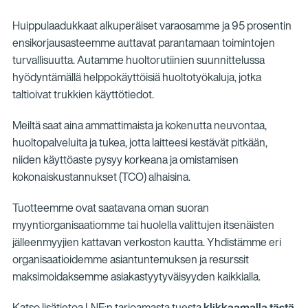
Huippulaadukkaat alkuperäiset varaosamme ja 95 prosentin
ensikorjausasteemme auttavat parantamaan toimintojen
turvallisuutta. Autamme huoltorutiinien suunnittelussa
hyödyntämällä helppokäyttöisiä huoltotyökaluja, jotka
taltioivat trukkien käyttötiedot.
Meiltä saat aina ammattimaista ja kokenutta neuvontaa,
huoltopalveluita ja tukea, jotta laitteesi kestävät pitkään,
niiden käyttöaste pysyy korkeana ja omistamisen
kokonaiskustannukset (TCO) alhaisina.
Tuotteemme ovat saatavana oman suoran
myyntiorganisaatiomme tai huolella valittujen itsenäisten
jälleenmyyjien kattavan verkoston kautta. Yhdistämme eri
organisaatioidemme asiantuntemuksen ja resurssit
maksimoidaksemme asiakastyytyväisyyden kaikkialla.
Katso lisätietoa LNE:n tarjoamasta tuesta
klikkaamalla tästä
.