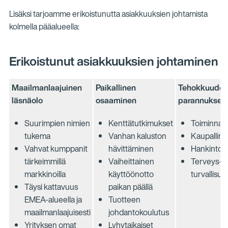
Lisäksi tarjoamme erikoistunutta asiakkuuksien johtamista
kolmella pääalueella:
Erikoistunut asiakkuuksien johtaminen
Maailmanlaajuinen
Paikallinen
Tehokkuude
läsnäolo
osaaminen
parannukset
Suurimpien nimien
Kenttätutkimukset
Toiminnan
tukema
Vanhan kaluston
Kaupallin
Vahvat kumppanit
hävittäminen
Hankintoj
tärkeimmillä
Vaiheittainen
Terveys- j
markkinoilla
käyttöönotto
turvallisu
Täysi kattavuus
paikan päällä
EMEA-alueella ja
Tuotteen
maailmanlaajuisesti
johdantokoulutus
Yrityksen omat
Lyhytaikaiset