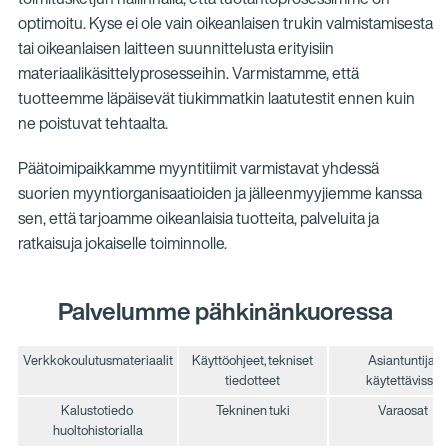
optimoitu. Kyse ei ole vain oikeanlaisen trukin valmistamisesta
tai oikeanlaisen laitteen suunnittelusta erityisiin
materiaalikäsittelyprosesseihin. Varmistamme, että
tuotteemme läpäisevät tiukimmatkin laatutestit ennen kuin
ne poistuvat tehtaalta.
Päätoimipaikkamme myyntitiimit varmistavat yhdessä
suorien myyntiorganisaatioiden ja jälleenmyyjiemme kanssa
sen, että tarjoamme oikeanlaisia tuotteita, palveluita ja
ratkaisuja jokaiselle toiminnolle.
Palvelumme pähkinänkuoressa
Verkkokoulutusmateriaalit
Käyttöohjeet, tekniset
Asiantuntijat
tiedotteet
käytettävissä
Kalustotiedo
Tekninen tuki
Varaosat
huoltohistorialla