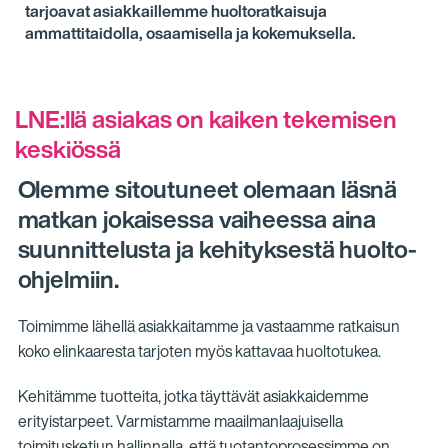
tarjoavat asiakkaillemme huoltoratkaisuja
ammattitaidolla, osaamisella ja kokemuksella.
LNE:llä asiakas on kaiken tekemisen
keskiössä
Olemme sitoutuneet olemaan läsnä
matkan jokaisessa vaiheessa aina
suunnittelusta ja kehityksestä huolto-
ohjelmiin.
Toimimme lähellä asiakkaitamme ja vastaamme ratkaisun
koko elinkaaresta tarjoten myös kattavaa huoltotukea.
Kehitämme tuotteita, jotka täyttävät asiakkaidemme
erityistarpeet. Varmistamme maailmanlaajuisella
toimitusketjun hallinnalla, että tuotantoprosessimme on