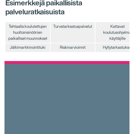
Esimerkkejä paikallisista
palveluratkaisuista
Tehtaalla koulutettujen
Turvatarkastuspalvelut
Kattavat
huoltoinsinöörien
koulutusohjelmat
paikalliset muunnokset
käyttäjille
Jälkimarkkinointituki
Riskinarvioinnit
Hyllytarkastukset