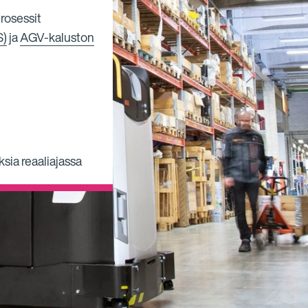
prosessit
S)
ja
AGV-kaluston
ksia reaaliajassa