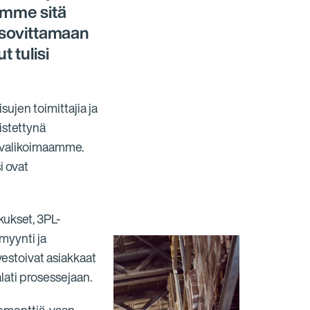
emme sitä
a sovittamaan
 tulisi
ujen toimittajia ja
istettynä
n valikoimaamme.
i ovat
kukset, 3PL-
smyynti ja
nvestoivat asiakkaat
alati prosessejaan.