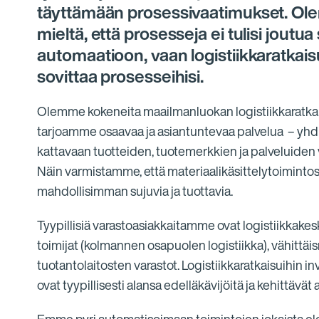
täyttämään prosessivaatimukset. Ol
mieltä, että prosesseja ei tulisi joutu
automaatioon, vaan logistiikkaratkaisut
sovittaa prosesseihisi.
Olemme kokeneita maailmanluokan logistiikkaratkais
tarjoamme osaavaa ja asiantuntevaa palvelua – yhd
kattavaan tuotteiden, tuotemerkkien ja palveluide
Näin varmistamme, että materiaalikäsittelytoimintos
mahdollisimman sujuvia ja tuottavia.
Tyypillisiä varastoasiakkaitamme ovat logistiikkakes
toimijat (kolmannen osapuolen logistiikka), vähittäi
tuotantolaitosten varastot. Logistiikkaratkaisuihin i
ovat tyypillisesti alansa edelläkävijöitä ja kehittävät 