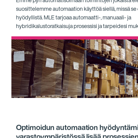
Emme pyri automatisoimaan toimintojen jokaista el
suosittelemme automaation käyttöä siellä, missä se 
hyödyllistä. MLE tarjoaa automaatti-, manuaali- ja
hybridikalustoratkaisuja prosessisi ja tarpeidesi muk
Optimoidun automaation hyödyntäm
varastoympäristössä lisää prosessie