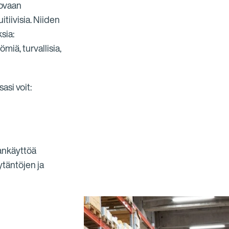
uovaan
tiivisia. Niiden
sia:
iä, turvallisia,
si voit:
lankäyttöä
täntöjen ja