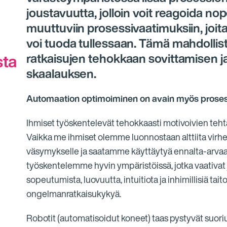
joustavuutta, jolloin voit reagoida 
muuttuviin prosessivaatimuksiin, joit
voi tuoda tullessaan. Tämä mahdollis
sta
ratkaisujen tehokkaan sovittamisen j
skaalauksen.
Automaation optimoiminen on avain myös prosess
Ihmiset työskentelevät tehokkaasti motivoivien teht
Vaikka me ihmiset olemme luonnostaan alttiita virhei
väsymykselle ja saatamme käyttäytyä ennalta-arva
työskentelemme hyvin ympäristöissä, jotka vaativat 
sopeutumista, luovuutta, intuitiota ja inhimillisiä tait
ongelmanratkaisukykyä.
Robotit (automatisoidut koneet) taas pystyvät suor