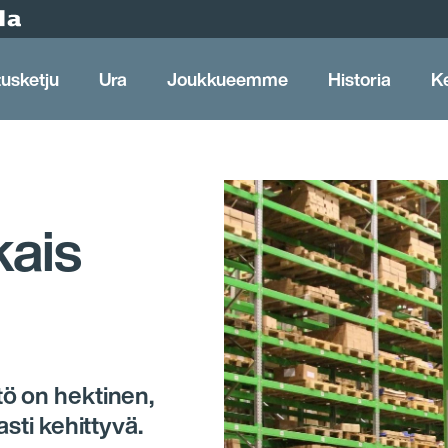
tusketju
Ura
Joukkueemme
Historia
K
kais
ö on hektinen,
asti kehittyvä.