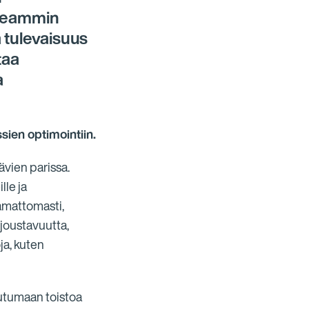
nopeammin
a tulevaisuus
taa
a
ien optimointiin.
ävien parissa.
lle ja
amattomasti,
joustavuutta,
oja, kuten
iutumaan toistoa