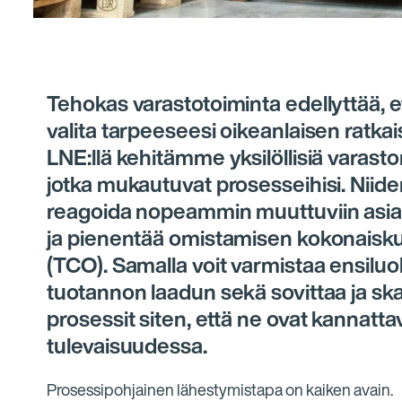
Tehokas varastotoiminta edellyttää, e
valita tarpeeseesi oikeanlaisen ratka
LNE:llä kehitämme yksilöllisiä varasto
jotka mukautuvat prosesseihisi. Niiden
reagoida nopeammin muuttuviin asiak
ja pienentää omistamisen kokonaisk
(TCO). Samalla voit varmistaa ensilu
tuotannon laadun sekä sovittaa ja sk
prosessit siten, että ne ovat kannatt
tulevaisuudessa.
Prosessipohjainen lähestymistapa on kaiken avain.