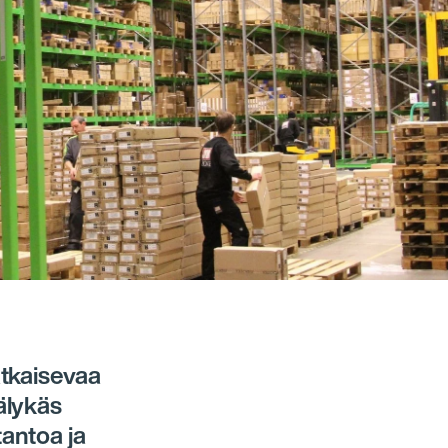
atkaisevaa
älykäs
tantoa ja