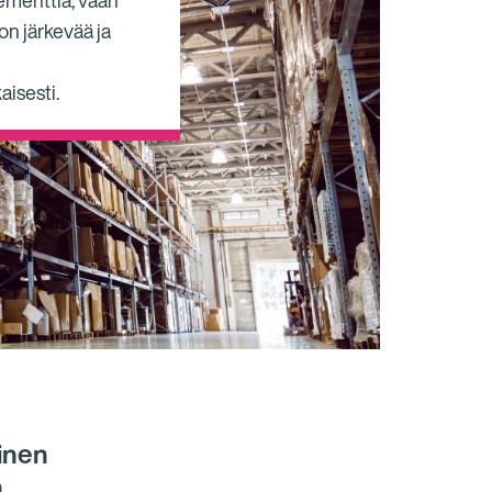
ementtiä, vaan
on järkevää ja
aisesti.
inen
n