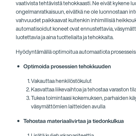
vaativista tehtävistä tehokkaasti. Ne eivät kykene l
ongelmanratkaisuun, eivätkä ne ole luonnostaan intui
vahvuudet paikkaavat kuitenkin inhimillisiä heikkouk
automatisoidut koneet ovat ennustettavia, väsymättöm
luotettavia ja aina tuotteliaita ja tehokkaita.
Hyödyntämällä optimoitua automaatiota prosesseissa
Optimoida prosessien tehokkuuden
Vakauttaa henkilöstökulut
Kasvattaa liikevaihtoa ja tehostaa varaston ti
Tukea toimintaasi kokemuksen, parhaiden käy
väsymättömien laitteiden avulla
Tehostaa materiaalivirtaa ja tiedonkulkua
Lisätä kuljetuskapasiteettia