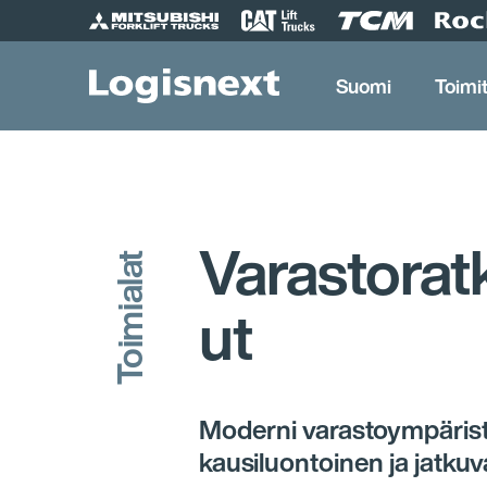
Skip
to
content
Suomi
Toimi
Varastorat
Toimialat
ut
Moderni varastoympärist
kausiluontoinen ja jatkuv