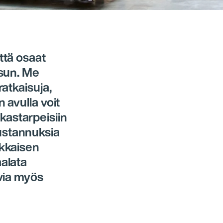
ttä osaat
isun. Me
ratkaisuja,
 avulla voit
astarpeisiin
ustannuksia
okkaisen
aalata
avia myös